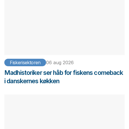
Fiskerisektoren
06 aug 2026
Madhistoriker ser håb for fiskens comeback
i danskernes køkken