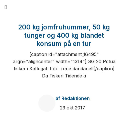
Fortsæt
til
indhold
200 kg jomfruhummer, 50 kg
tunger og 400 kg blandet
konsum på en tur
[caption id="attachment_16495"
align="aligncenter" width="1314"] SG 20 Petua
fisker i Kattegat. foto: rené dandanell[/caption]
Da Fiskeri Tidende a
af
Redaktionen
23 okt 2017