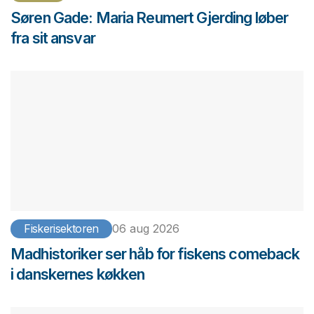
Søren Gade: Maria Reumert Gjerding løber
fra sit ansvar
Fiskerisektoren
06 aug 2026
Madhistoriker ser håb for fiskens comeback
i danskernes køkken