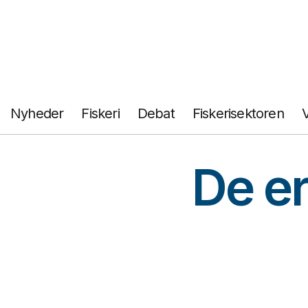
Fortsæt
til
indhold
Nyheder
Fiskeri
Debat
Fiskerisektoren
De er