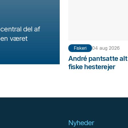
central del af
 den været
Fiskeri
04 aug 2026
André pantsatte alt 
fiske hesterejer
Nyheder