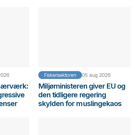
2026
Fiskerisektoren
05 aug 2026
 hærværk:
Miljøministeren giver EU og
gressive
den tidligere regering
venser
skylden for muslingekaos