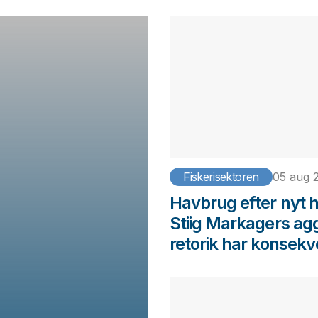
Fiskerisektoren
05 aug 
Havbrug efter nyt
Stiig Markagers ag
retorik har konsek