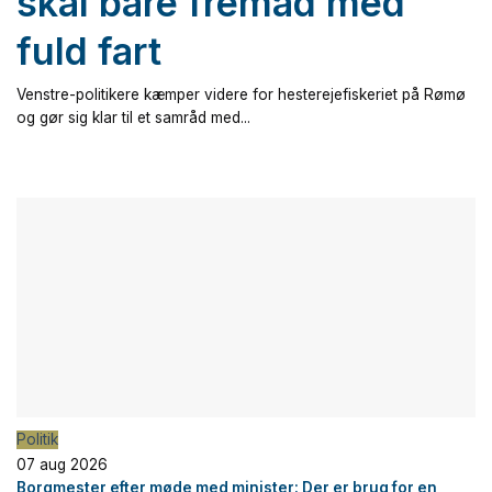
skal bare fremad med
fuld fart
Venstre-politikere kæmper videre for hesterejefiskeriet på Rømø
og gør sig klar til et samråd med...
Politik
07 aug 2026
Borgmester efter møde med minister: Der er brug for en