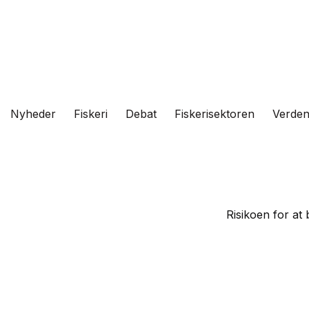
Fortsæt
til
indhold
Nyheder
Fiskeri
Debat
Fiskerisektoren
Verde
Risikoen for at