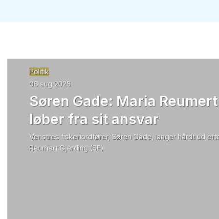
Politik
06 aug 2026
Søren Gade: Maria Reumert
løber fra sit ansvar
Venstres fiskeriordfører, Søren Gade, langer hårdt ud efte
Reumert Gjerding (SF)