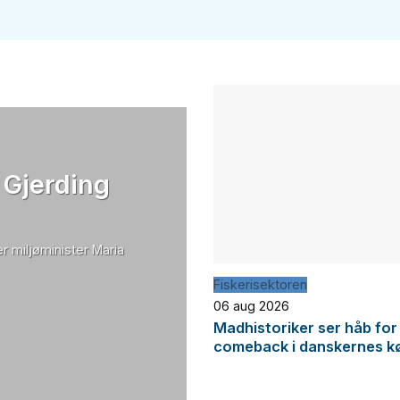
 Gjerding
r miljøminister Maria
Fiskerisektoren
06 aug 2026
Madhistoriker ser håb for
comeback i danskernes k