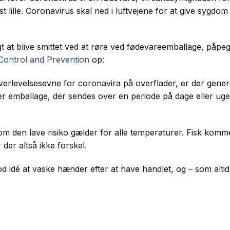
lille. Coronavirus skal ned i luftvejene for at give sygdom 
t at blive smittet ved at røre ved fødevareemballage, påpege
Control and Prevention
op:
verlevelsesevne for coronavira på overflader, er der genere
ler emballage, der sendes over en periode på dage eller ug
 om den lave risiko gælder for alle temperaturer. Fisk komme
der altså ikke forskel.
od idé at vaske hænder efter at have handlet, og – som alti