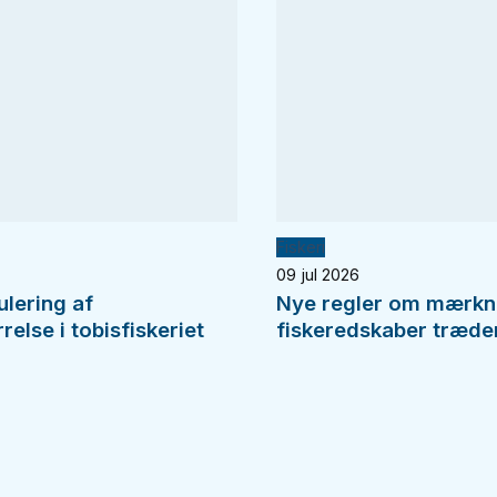
Fiskeri
09 jul 2026
ulering af
Nye regler om mærkn
else i tobisfiskeriet
fiskeredskaber træder 