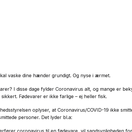
skal vaske dine hænder grundigt. Og nyse i ærmet.
er? I disse dage fylder Coronavirus alt, og mange er bekym
 sikkert. Fødevarer er ikke farlige – ej heller fisk.
hedsstyrelsen oplyser, at
Coronavirus/COVID-19 ikke smit
mittede personer. Det lyder bl.a:
erfører coronavirus til en fødevare, vil sandsynligheden fo