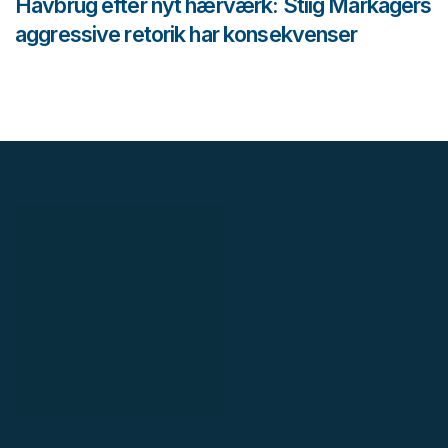
Havbrug efter nyt hærværk: Stiig Markagers
aggressive retorik har konsekvenser