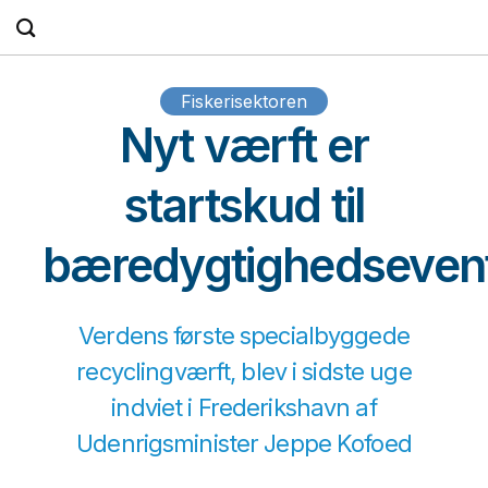
Fortsæt
til
indhold
Fiskerisektoren
Nyt værft er
startskud til
bæredygtighedseven
Verdens første specialbyggede
recyclingværft, blev i sidste uge
indviet i Frederikshavn af
Udenrigsminister Jeppe Kofoed