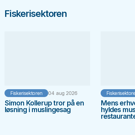
Fiskerisektoren
Fiskerisektoren
04 aug 2026
Fiskerisektor
Simon Kollerup tror på en
Mens erhve
løsning i muslingesag
hyldes musl
restaurant