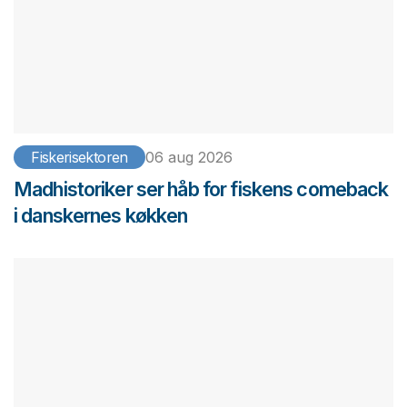
Fiskerisektoren
06 aug 2026
Madhistoriker ser håb for fiskens comeback
i danskernes køkken