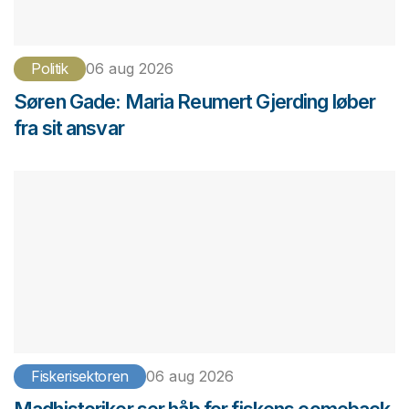
Politik
06 aug 2026
Søren Gade: Maria Reumert Gjerding løber
fra sit ansvar
Fiskerisektoren
06 aug 2026
Madhistoriker ser håb for fiskens comeback