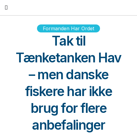
Fortsæt
til
indhold
Formanden Har Ordet
Tak til
Tænketanken Hav
– men danske
fiskere har ikke
brug for flere
anbefalinger