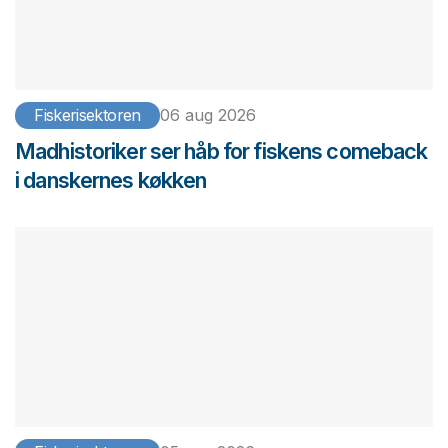
Fiskerisektoren
06 aug 2026
Madhistoriker ser håb for fiskens comeback
i danskernes køkken