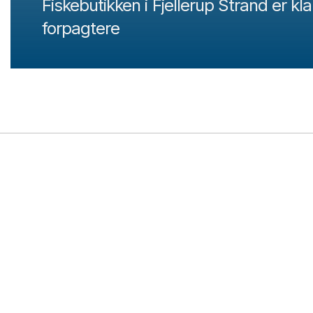
Fiskebutikken i Fjellerup Strand er klar
forpagtere