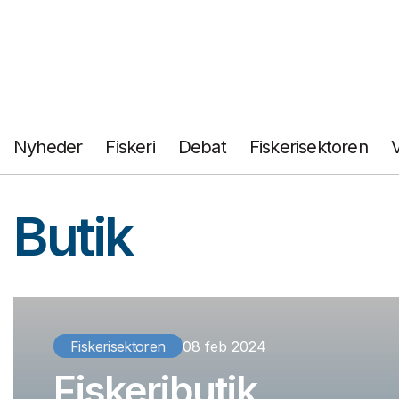
Fortsæt
til
indhold
Nyheder
Fiskeri
Debat
Fiskerisektoren
Butik
Fiskerisektoren
08 feb 2024
Fiskeributik