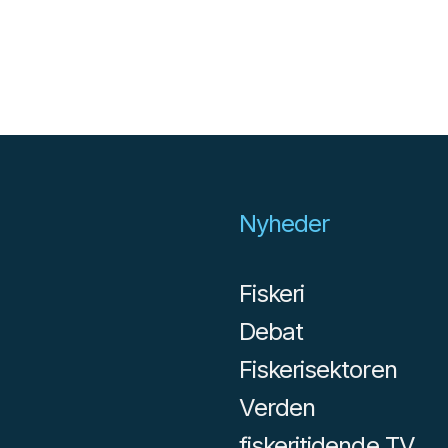
Nyheder
Fiskeri
Debat
Fiskerisektoren
Verden
fiskeritidende TV