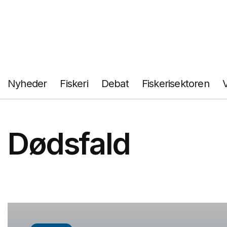
Fortsæt
til
indhold
Nyheder
Fiskeri
Debat
Fiskerisektoren
Dødsfald