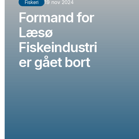
Fiskeri
19 nov 2024
Formand for
Læsø
Fiskeindustri
er gået bort