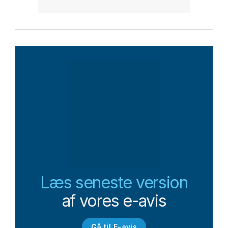
Læs seneste version
af vores e-avis
Gå til E-avis