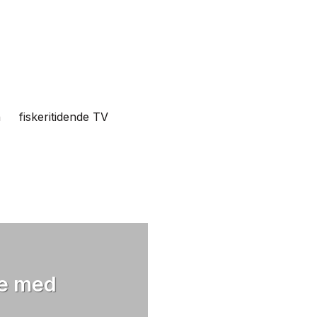
n
fiskeritidende TV
se med