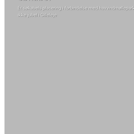
Et søkabels placering i forbindelse med havvindmøllepark
ikke jubel i Gilleleje