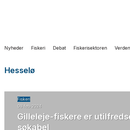
Fortsæt
til
indhold
Nyheder
Fiskeri
Debat
Fiskerisektoren
Verde
Hesselø
Fiskeri
08 feb 2024
Gilleleje-fiskere er utilfred
søkabel