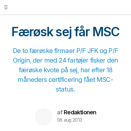
Fortsæt
til
indhold
Færøsk sej får MSC
De to færøske firmaer P/F JFK og P/F
Origin, der med 24 fartøjer fisker den
færøske kvote på sej, har efter 18
måneders certificering fået MSC-
status.
af
Redaktionen
08 aug 2013