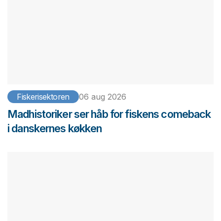
Fiskerisektoren
06 aug 2026
Madhistoriker ser håb for fiskens comeback
i danskernes køkken