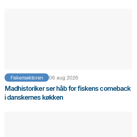
Fiskerisektoren
06 aug 2026
Madhistoriker ser håb for fiskens comeback
i danskernes køkken