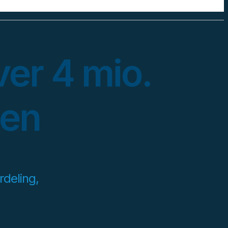
ver 4 mio.
gen
rdeling,