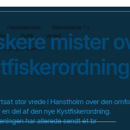
Fiskerisektoren
fiskeritidende TV
kere mister o
lima
Politik
Verden
 - All rights reserved
tfiskerordnin
rtsat stor vrede i Hanstholm over den omfo
r en del af den nye Kystfiskerordning.
reningen har allerede sendt ét br