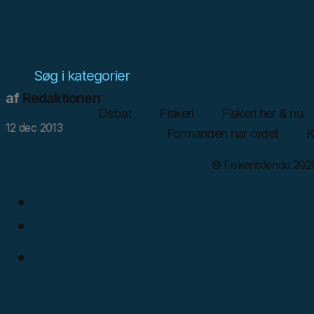
Søg i kategorier
af
Redaktionen
Debat
Fiskeri
Fiskeri her & nu
12 dec 2013
Formanden har ordet
K
© Fiskeritidende 2026