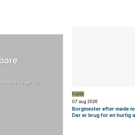
 bare
 på Rømø og gør sig
Politik
07 aug 2026
Borgmester efter møde me
Der er brug for en hurtig 