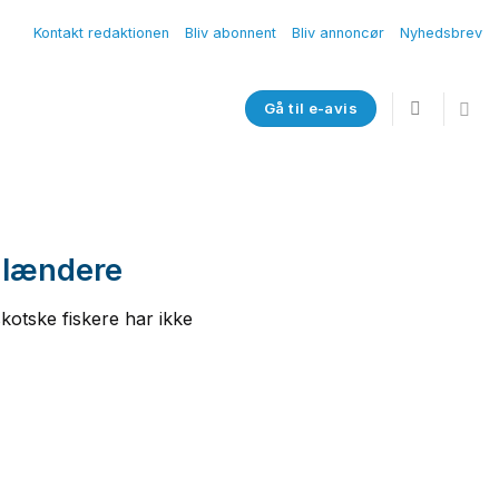
Kontakt redaktionen
Bliv abonnent
Bliv annoncør
Nyhedsbrev
Gå til e-avis
glændere
kotske fiskere har ikke