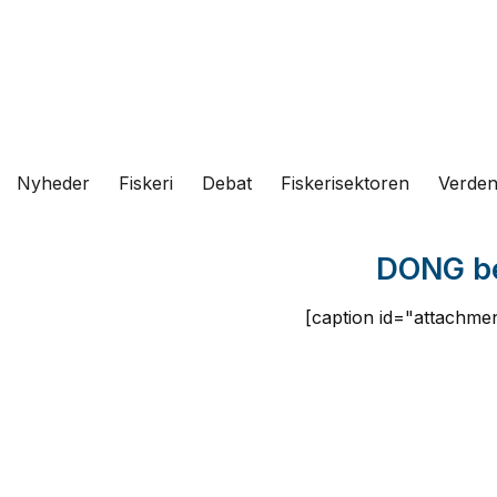
Fortsæt
til
indhold
Nyheder
Fiskeri
Debat
Fiskerisektoren
Verde
DONG be
[caption id="attachmen