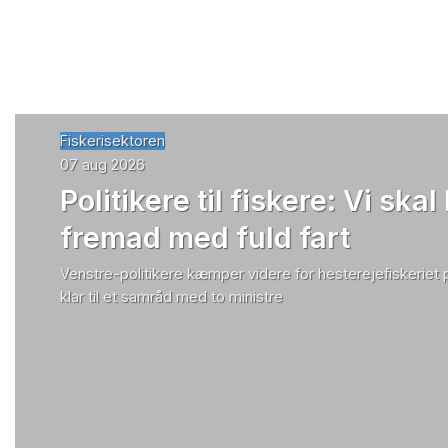
Fiskerisektoren
07 aug 2026
Politikere til fiskere: Vi skal
fremad med fuld fart
Venstre-politikere kæmper videre for hesterejefiskeriet
klar til et samråd med to ministre