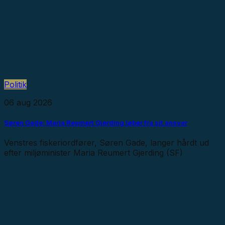
Politik
06 aug 2026
Søren Gade: Maria Reumert Gjerding løber fra sit ansvar
Venstres fiskeriordfører, Søren Gade, langer hårdt ud
efter miljøminister Maria Reumert Gjerding (SF)