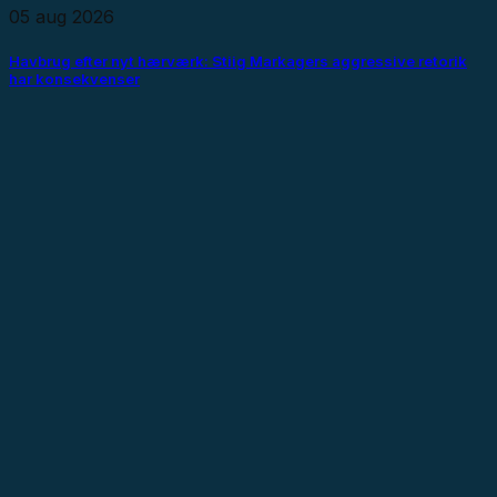
05 aug 2026
Havbrug efter nyt hærværk: Stiig Markagers aggressive retorik
har konsekvenser