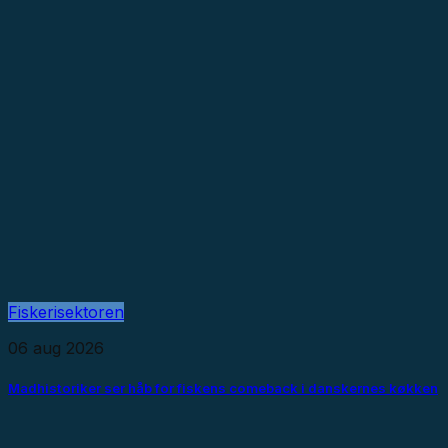
Fiskerisektoren
06 aug 2026
Madhistoriker ser håb for fiskens comeback i danskernes køkken