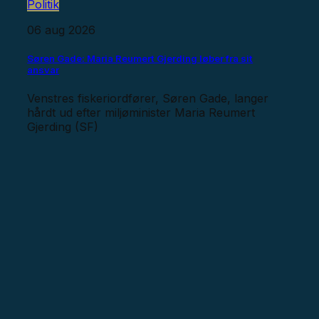
Politik
06 aug 2026
Søren Gade: Maria Reumert Gjerding løber fra sit
ansvar
Venstres fiskeriordfører, Søren Gade, langer
hårdt ud efter miljøminister Maria Reumert
Gjerding (SF)