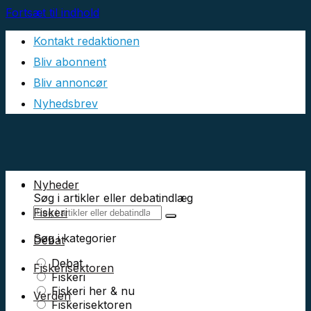
Fortsæt til indhold
Kontakt redaktionen
Bliv abonnent
Bliv annoncør
Nyhedsbrev
Nyheder
Søg i artikler eller debatindlæg
Fiskeri
Søg i kategorier
Debat
Debat
Fiskerisektoren
Fiskeri
Fiskeri her & nu
Verden
Fiskerisektoren