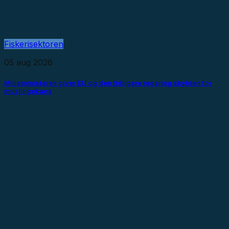
Fiskerisektoren
05 aug 2026
Miljøministeren giver EU og den tidligere regering skylden for
muslingekaos