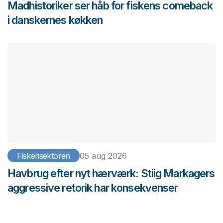
Madhistoriker ser håb for fiskens comeback
i danskernes køkken
Fiskerisektoren
05 aug 2026
Havbrug efter nyt hærværk: Stiig Markagers
aggressive retorik har konsekvenser