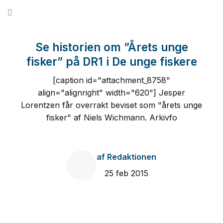
Fortsæt
til
indhold
Se historien om ”Årets unge
fisker” på DR1 i De unge fiskere
[caption id="attachment_8758"
align="alignright" width="620"] Jesper
Lorentzen får overrakt beviset som "årets unge
fisker" af Niels Wichmann. Arkivfo
af
Redaktionen
25 feb 2015