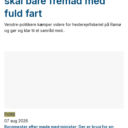
skal bare fremad med
fuld fart
Venstre-politikere kæmper videre for hesterejefiskeriet på Rømø
og gør sig klar til et samråd med...
Politik
07 aug 2026
Borgmester efter møde med minister: Der er brug for en