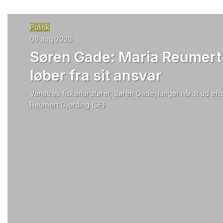
Politik
06 aug 2026
Søren Gade: Maria Reumert
løber fra sit ansvar
Venstres fiskeriordfører, Søren Gade, langer hårdt ud efte
Reumert Gjerding (SF)