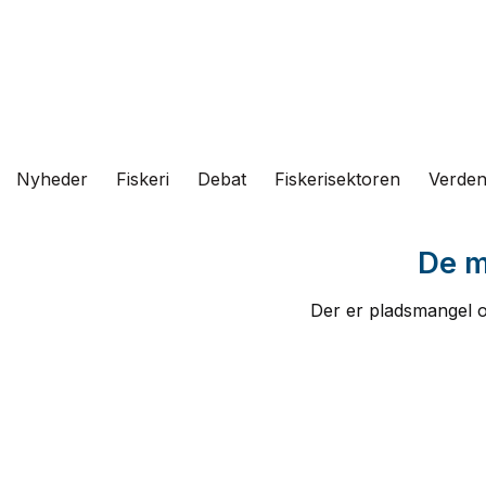
Fortsæt
til
indhold
Nyheder
Fiskeri
Debat
Fiskerisektoren
Verde
De m
Der er pladsmangel om