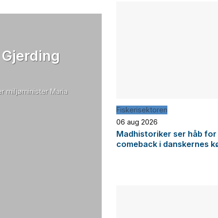
 Gjerding
r miljøminister Maria
Fiskerisektoren
06 aug 2026
Madhistoriker ser håb for
comeback i danskernes k