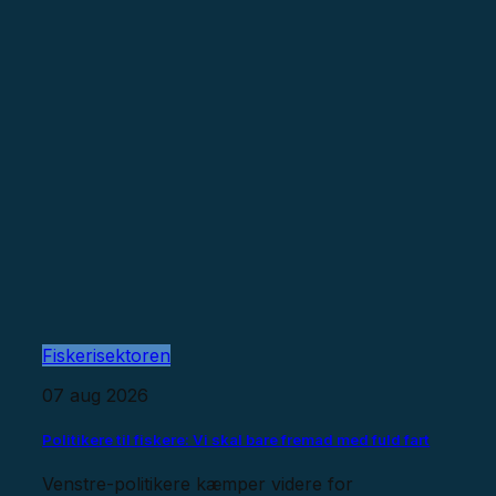
Fiskerisektoren
07 aug 2026
Politikere til fiskere: Vi skal bare fremad med fuld fart
Venstre-politikere kæmper videre for