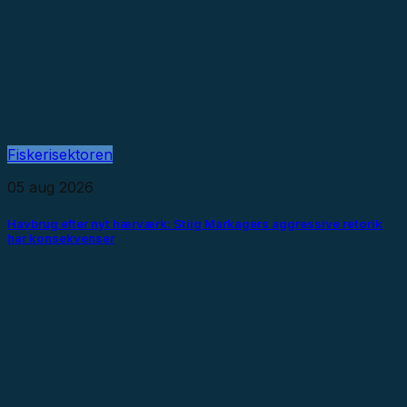
Fiskerisektoren
05 aug 2026
Havbrug efter nyt hærværk: Stiig Markagers aggressive retorik
har konsekvenser