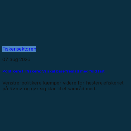
Fiskerisektoren
07 aug 2026
Politikere til fiskere: Vi skal bare fremad med fuld fart
Venstre-politikere kæmper videre for hesterejefiskeriet
på Rømø og gør sig klar til et samråd med...