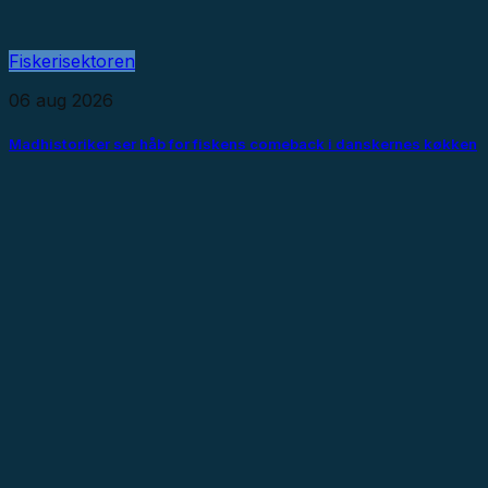
Fiskerisektoren
06 aug 2026
Madhistoriker ser håb for fiskens comeback i danskernes køkken