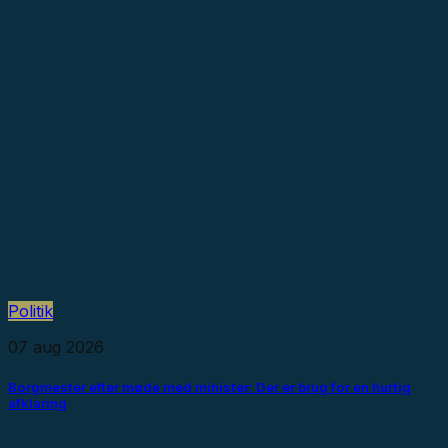
Politik
07 aug 2026
Borgmester efter møde med minister: Der er brug for en hurtig
afklaring