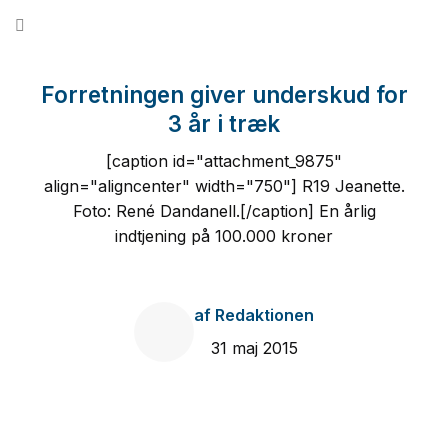
Fortsæt
til
indhold
Forretningen giver underskud for
3 år i træk
[caption id="attachment_9875"
align="aligncenter" width="750"] R19 Jeanette.
Foto: René Dandanell.[/caption] En årlig
indtjening på 100.000 kroner
af
Redaktionen
31 maj 2015