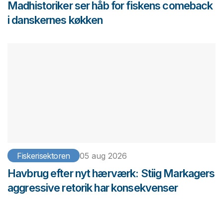
Madhistoriker ser håb for fiskens comeback
i danskernes køkken
Fiskerisektoren
05 aug 2026
Havbrug efter nyt hærværk: Stiig Markagers
aggressive retorik har konsekvenser