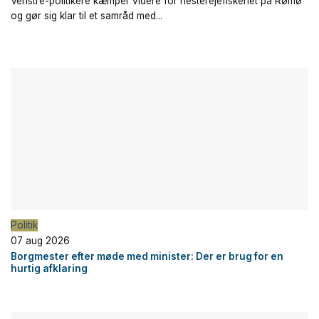
Venstre-politikere kæmper videre for hesterejefiskeriet på Rømø
og gør sig klar til et samråd med...
Politik
07 aug 2026
Borgmester efter møde med minister: Der er brug for en
hurtig afklaring