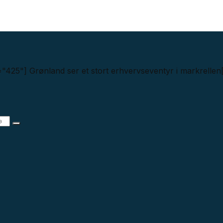
"425"] Grønland ser et stort erhvervseventyr i markrellen