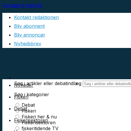
Fortsæt til indhold
Kontakt redaktionen
Bliv abonnent
Bliv annoncør
Nyhedsbrev
Søg i artikler eller debatindlæg
Nyheder
Søg i kategorier
Fiskeri
Debat
Debat
Fiskeri
Fiskeri her & nu
Fiskerisektoren
Fiskerisektoren
fiskeritidende TV