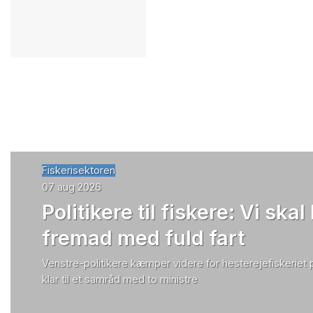
Fiskerisektoren
07 aug 2026
Politikere til fiskere: Vi skal
fremad med fuld fart
Venstre-politikere kæmper videre for hesterejefiskeriet
klar til et samråd med to ministre