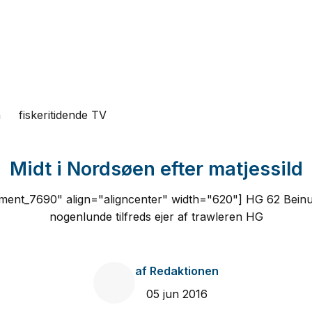
n
fiskeritidende TV
Midt i Nordsøen efter matjessild
ment_7690" align="aligncenter" width="620"] HG 62 Beinur
nogenlunde tilfreds ejer af trawleren HG
af
Redaktionen
05 jun 2016