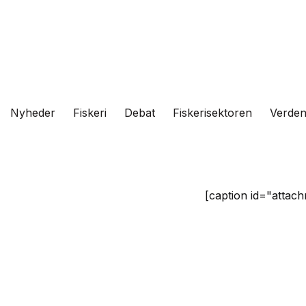
Fortsæt
til
indhold
Nyheder
Fiskeri
Debat
Fiskerisektoren
Verde
[caption id="attach