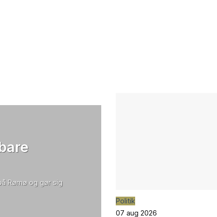
 bare
 på Rømø og gør sig
Politik
07 aug 2026