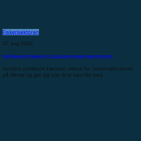
Fiskerisektoren
07 aug 2026
Politikere til fiskere: Vi skal bare fremad med fuld fart
Venstre-politikere kæmper videre for hesterejefiskeriet
på Rømø og gør sig klar til et samråd med...