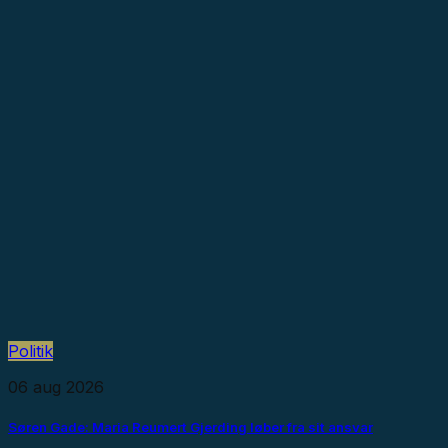
Politik
06 aug 2026
Søren Gade: Maria Reumert Gjerding løber fra sit ansvar