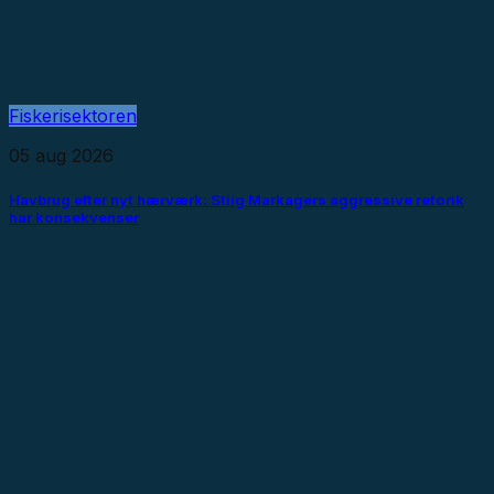
Fiskerisektoren
05 aug 2026
Havbrug efter nyt hærværk: Stiig Markagers aggressive retorik
har konsekvenser