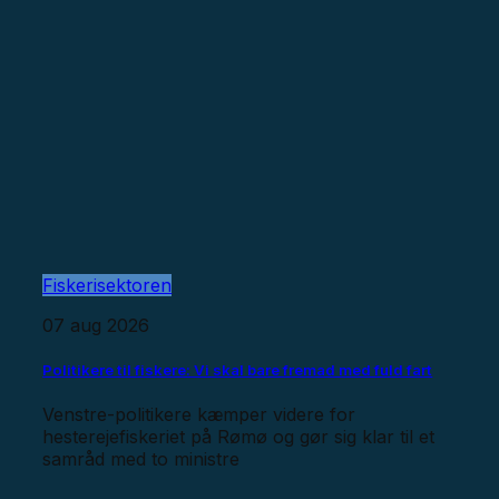
Fiskerisektoren
07 aug 2026
Politikere til fiskere: Vi skal bare fremad med fuld fart
Venstre-politikere kæmper videre for
hesterejefiskeriet på Rømø og gør sig klar til et
samråd med to ministre