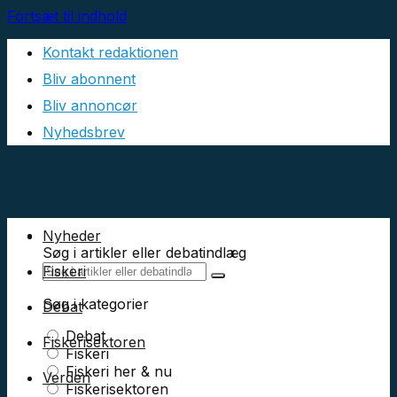
Fortsæt til indhold
Kontakt redaktionen
Bliv abonnent
Bliv annoncør
Nyhedsbrev
Nyheder
Søg i artikler eller debatindlæg
Fiskeri
Søg i kategorier
Debat
Debat
Fiskerisektoren
Fiskeri
Fiskeri her & nu
Verden
Fiskerisektoren