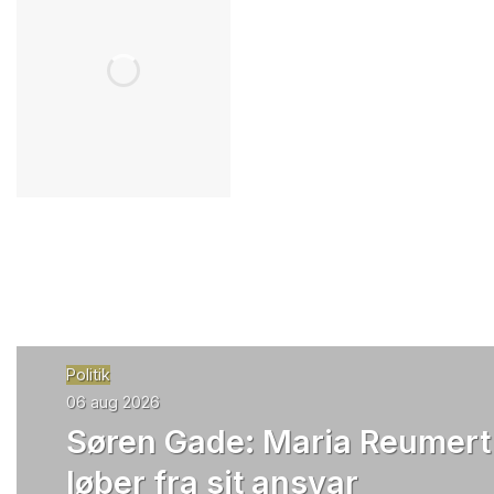
Politik
06 aug 2026
Søren Gade: Maria Reumert
løber fra sit ansvar