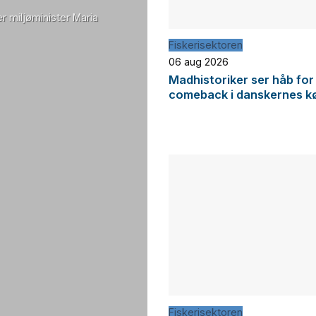
r miljøminister Maria
Fiskerisektoren
06 aug 2026
Madhistoriker ser håb for
comeback i danskernes k
Fiskerisektoren