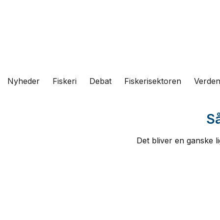
Fortsæt
til
indhold
Nyheder
Fiskeri
Debat
Fiskerisektoren
Verde
Så
Det bliver en ganske 