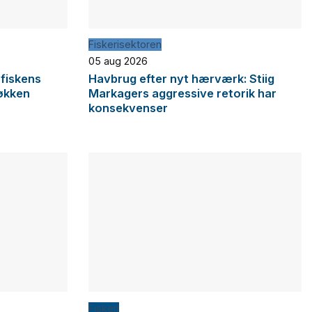
Fiskerisektoren
05 aug 2026
 fiskens
Havbrug efter nyt hærværk: Stiig
økken
Markagers aggressive retorik har
konsekvenser
Fiskeri