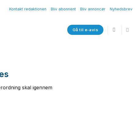
Kontakt redaktionen
Bliv abonnent
Bliv annoncør
Nyhedsbrev
Gå til e-avis
res
erordning skal igennem