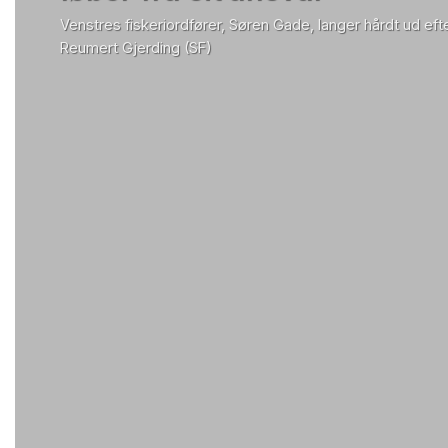
Venstres fiskeriordfører, Søren Gade, langer hårdt ud efte
Reumert Gjerding (SF)