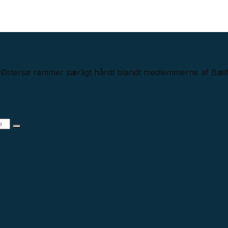
e Østersø rammer særligt hårdt blandt medlemmerne af Bælte