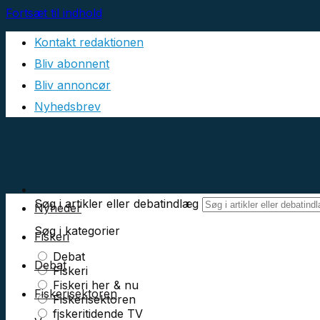
Fortsæt til indhold
Kontakt redaktionen
Bliv abonnent
Bliv annoncør
Nyhedsbrev
Søg i artikler eller debatindlæg
Nyheder
Søg i kategorier
Fiskeri
Debat
Debat
Fiskeri
Fiskeri her & nu
Fiskerisektoren
Fiskerisektoren
fiskeritidende TV