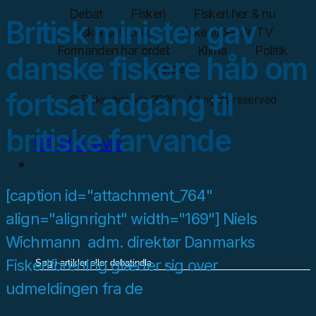
Debat
Fiskeri
Fiskeri her & nu
Britisk minister gav
Fiskerisektoren
fiskeritidende TV
Formanden har ordet
Klima
Politik
danske fiskere håb om
Verden
fortsat adgang til
© Fiskeritidende 2026 - All rights reserved
britiske farvande
Gå til e-avis
[caption id="attachment_764"
align="alignright" width="169"] Niels
Wichmann adm. direktør Danmarks
Fiskeriforening glæder sig over
udmeldingen fra de