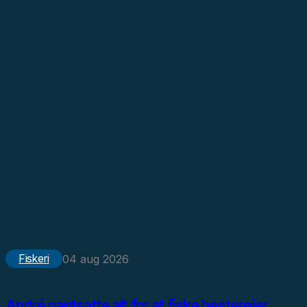
Fiskeri
04 aug 2026
André pantsatte alt for at fiske hesterejer