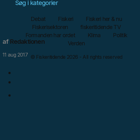
Søg i kategorier
Debat
Fiskeri
Fiskeri her & nu
Fiskerisektoren
fiskeritidende TV
Formanden har ordet
Klima
Politik
af
Redaktionen
Verden
11 aug 2017
© Fiskeritidende 2026 - All rights reserved