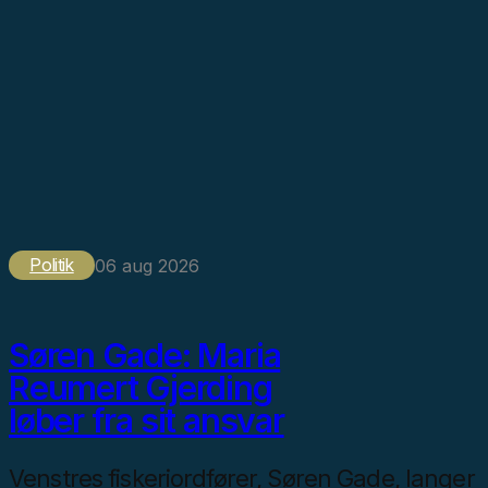
Politik
06 aug 2026
Søren Gade: Maria
Reumert Gjerding
løber fra sit ansvar
Venstres fiskeriordfører, Søren Gade, langer