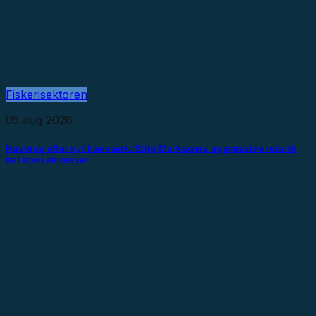
Fiskerisektoren
05 aug 2026
Havbrug efter nyt hærværk: Stiig Markagers aggressive retorik
har konsekvenser