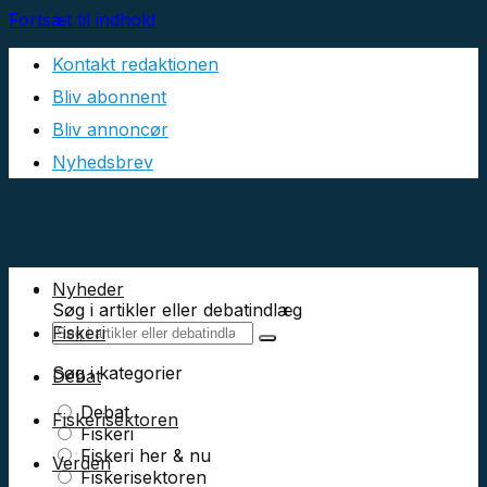
Fortsæt til indhold
Kontakt redaktionen
Bliv abonnent
Bliv annoncør
Nyhedsbrev
Nyheder
Søg i artikler eller debatindlæg
Fiskeri
Søg i kategorier
Debat
Debat
Fiskerisektoren
Fiskeri
Fiskeri her & nu
Verden
Fiskerisektoren