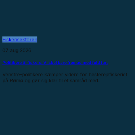
Fiskerisektoren
07 aug 2026
Politikere til fiskere: Vi skal bare fremad med fuld fart
Venstre-politikere kæmper videre for hesterejefiskeriet
på Rømø og gør sig klar til et samråd med...