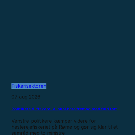
Fiskerisektoren
07 aug 2026
Politikere til fiskere: Vi skal bare fremad med fuld fart
Venstre-politikere kæmper videre for
hesterejefiskeriet på Rømø og gør sig klar til et
samråd med to ministre