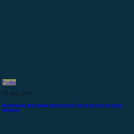
Politik
07 aug 2026
Borgmester efter møde med minister: Der er brug for en hurtig
afklaring