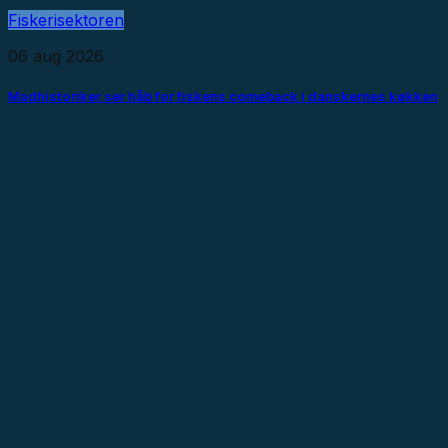
Fiskerisektoren
06 aug 2026
Madhistoriker ser håb for fiskens comeback i danskernes køkken