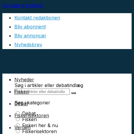
Fortsæt til indhold
Kontakt redaktionen
Bliv abonnent
Bliv annoncør
Nyhedsbrev
Nyheder
Søg i artikler eller debatindlæg
Fiskeri
Søg i kategorier
Debat
Debat
Fiskerisektoren
Fiskeri
Fiskeri her & nu
Verden
Fiskerisektoren