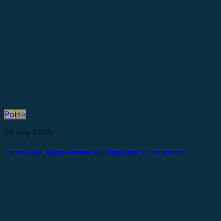
Politik
06 aug 2026
Søren Gade: Maria Reumert Gjerding løber fra sit ansvar