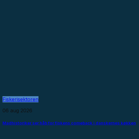
Fiskerisektoren
06 aug 2026
Madhistoriker ser håb for fiskens comeback i danskernes køkken