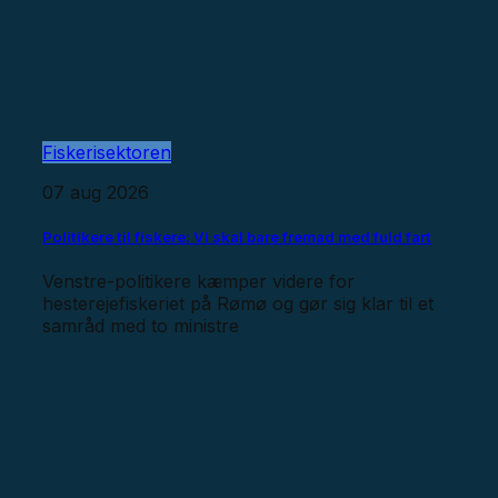
Fiskerisektoren
07 aug 2026
Politikere til fiskere: Vi skal bare fremad med fuld fart
Venstre-politikere kæmper videre for
hesterejefiskeriet på Rømø og gør sig klar til et
samråd med to ministre