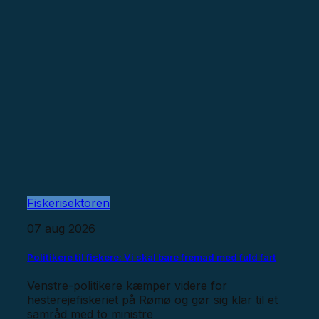
Fiskerisektoren
07 aug 2026
Politikere til fiskere: Vi skal bare fremad med fuld fart
Venstre-politikere kæmper videre for
hesterejefiskeriet på Rømø og gør sig klar til et
samråd med to ministre