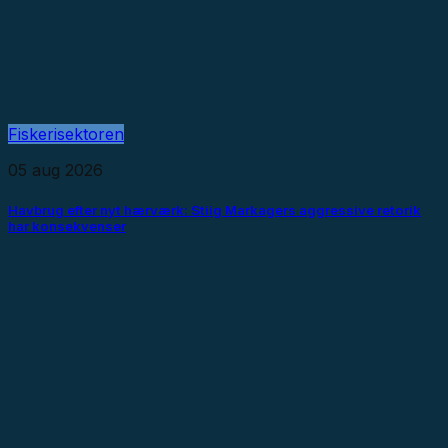
Fiskerisektoren
05 aug 2026
Havbrug efter nyt hærværk: Stiig Markagers aggressive retorik
har konsekvenser