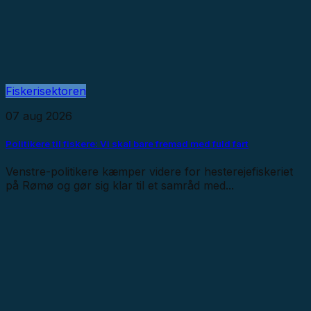
Fiskerisektoren
07 aug 2026
Politikere til fiskere: Vi skal bare fremad med fuld fart
Venstre-politikere kæmper videre for hesterejefiskeriet
på Rømø og gør sig klar til et samråd med...