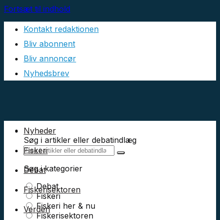
Fortsæt til indhold
Kontakt redaktionen
Bliv abonnent
Bliv annoncør
Nyhedsbrev
Nyheder
Søg i artikler eller debatindlæg
Fiskeri
Søg i kategorier
Debat
Debat
Fiskerisektoren
Fiskeri
Fiskeri her & nu
Verden
Fiskerisektoren