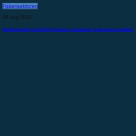
Fiskerisektoren
06 aug 2026
Madhistoriker ser håb for fiskens comeback i danskernes køkken