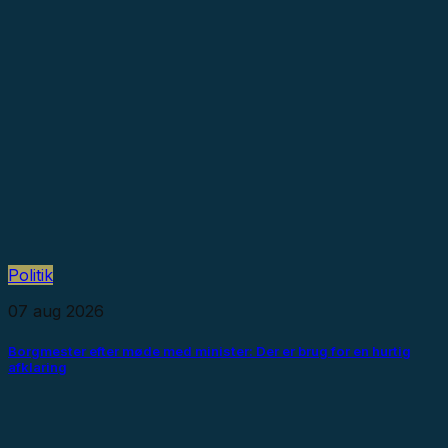
Politik
07 aug 2026
Borgmester efter møde med minister: Der er brug for en hurtig
afklaring