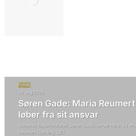
Politik
06 aug 2026
Søren Gade: Maria Reumert
løber fra sit ansvar
Venstres fiskeriordfører, Søren Gade, langer hårdt ud efte
Reumert Gjerding (SF)