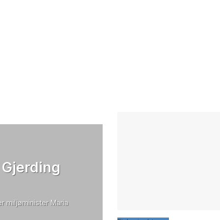
 Gjerding
r miljøminister Maria