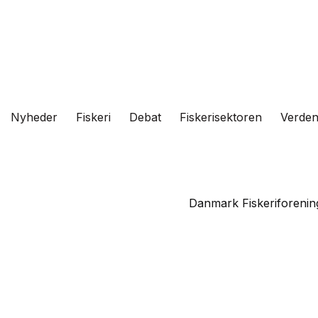
Fortsæt
til
indhold
Nyheder
Fiskeri
Debat
Fiskerisektoren
Verde
Danmark Fiskeriforening