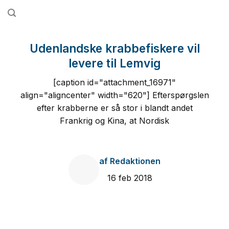
Fortsæt
til
indhold
Udenlandske krabbefiskere vil
levere til Lemvig
[caption id="attachment_16971"
align="aligncenter" width="620"] Efterspørgslen
efter krabberne er så stor i blandt andet
Frankrig og Kina, at Nordisk
af
Redaktionen
16 feb 2018