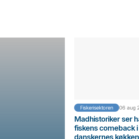
Fiskerisektoren
06 aug 
Madhistoriker ser h
fiskens comeback i
danskernes køkken