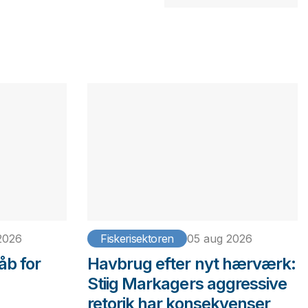
2026
Fiskerisektoren
05 aug 2026
åb for
Havbrug efter nyt hærværk:
Stiig Markagers aggressive
retorik har konsekvenser