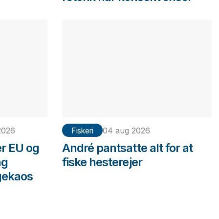
2026
Fiskeri
04 aug 2026
er EU og
André pantsatte alt for at
ng
fiske hesterejer
gekaos