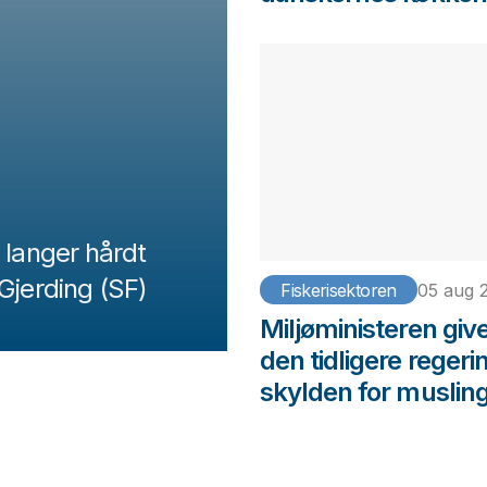
 langer hårdt
Gjerding (SF)
Fiskerisektoren
05 aug 
Miljøministeren giv
den tidligere regeri
skylden for muslin