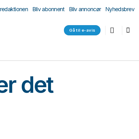
 redaktionen
Bliv abonnent
Bliv annoncør
Nyhedsbrev
Gå til e-avis
er det