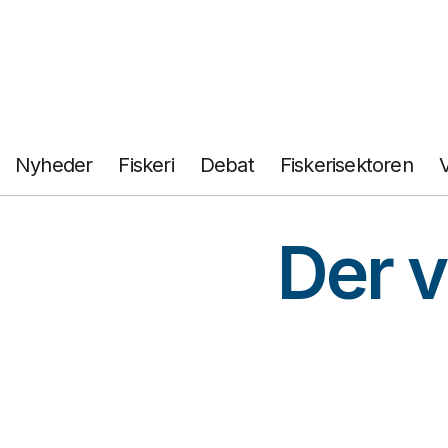
Fortsæt
til
indhold
Nyheder
Fiskeri
Debat
Fiskerisektoren
Der v