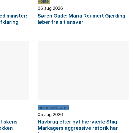
Politik
06 aug 2026
d minister:
Søren Gade: Maria Reumert Gjerding
afklaring
løber fra sit ansvar
Fiskerisektoren
05 aug 2026
 fiskens
Havbrug efter nyt hærværk: Stiig
økken
Markagers aggressive retorik har