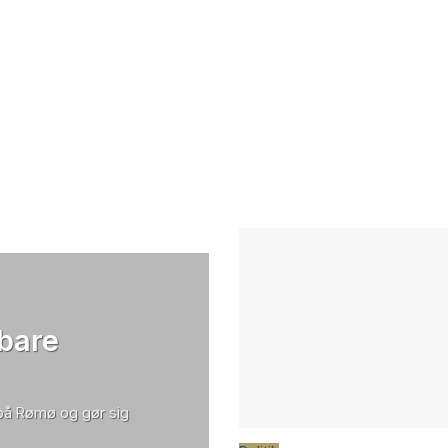
 bare
 på Rømø og gør sig