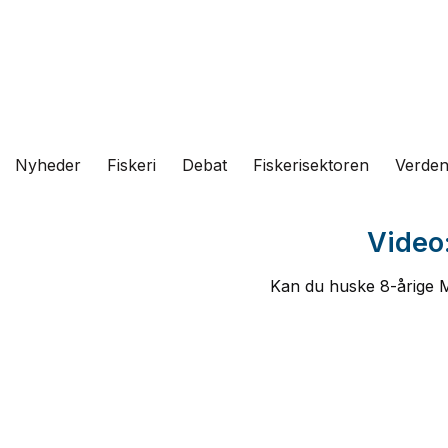
Fortsæt
til
indhold
Nyheder
Fiskeri
Debat
Fiskerisektoren
Verde
Video:
Kan du huske 8-årige M