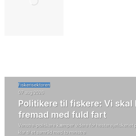
Fiskerisektoren
07 aug 2026
Politikere til fiskere: Vi skal
fremad med fuld fart
Venstre-politikere kæmper videre for hesterejefiskeriet
klar til et samråd med to ministre