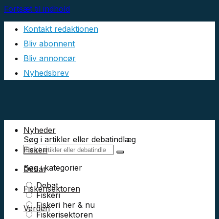
Fortsæt til indhold
Kontakt redaktionen
Bliv abonnent
Bliv annoncør
Nyhedsbrev
Nyheder
Søg i artikler eller debatindlæg
Fiskeri
Søg i kategorier
Debat
Debat
Fiskerisektoren
Fiskeri
Fiskeri her & nu
Verden
Fiskerisektoren