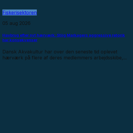
Fiskerisektoren
05 aug 2026
Havbrug efter nyt hærværk: Stiig Markagers aggressive retorik
har konsekvenser
Dansk Akvakultur har over den seneste tid oplevet
hærværk på flere af deres medlemmers arbejdsskibe,...