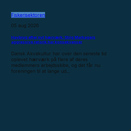
Fiskerisektoren
05 aug 2026
Havbrug efter nyt hærværk: Stiig Markagers
aggressive retorik har konsekvenser
Dansk Akvakultur har over den seneste tid
oplevet hærværk på flere af deres
medlemmers arbejdsskibe, og det får nu
foreningen til at lange ud...