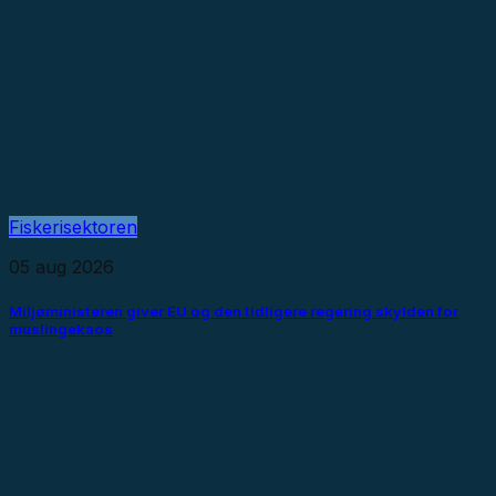
Fiskerisektoren
05 aug 2026
Miljøministeren giver EU og den tidligere regering skylden for
muslingekaos