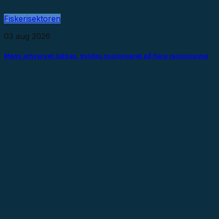
Fiskerisektoren
03 aug 2026
Mens erhvervet lukkes, hyldes muslingeret på flere restauranter