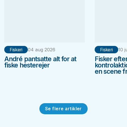
Fiskeri
04 aug 2026
Fiskeri
10 j
André pantsatte alt for at
Fisker efte
fiske hesterejer
kontrolakt
en scene fr
Se flere artikler