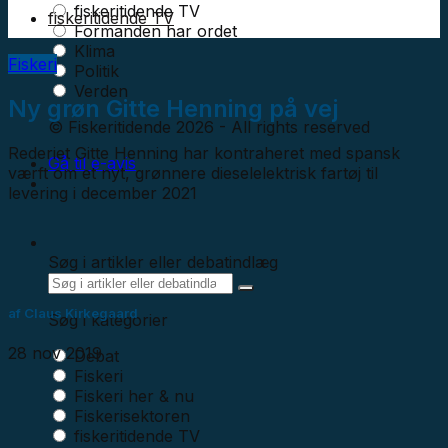
fiskeritidende TV
fiskeritidende TV
Formanden har ordet
Klima
Fiskeri
Politik
Verden
Ny grøn Gitte Henning på vej
© Fiskeritidende 2026 - All rights reserved
Rederiet Gitte Henning har kontraheret med spansk
Gå til e-avis
værft om et nyt, grønnere dieselelektrisk fartøj til
levering i december 2021
Søg i artikler eller debatindlæg
af
Claus Kirkegaard
Søg i kategorier
28 nov 2019
Debat
Fiskeri
Fiskeri her & nu
Fiskerisektoren
fiskeritidende TV