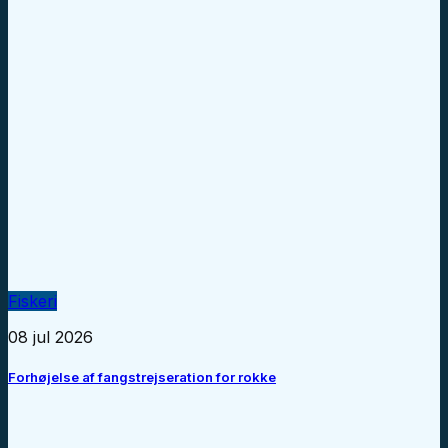
Fiskeri
08 jul 2026
Forhøjelse af fangstrejseration for rokke