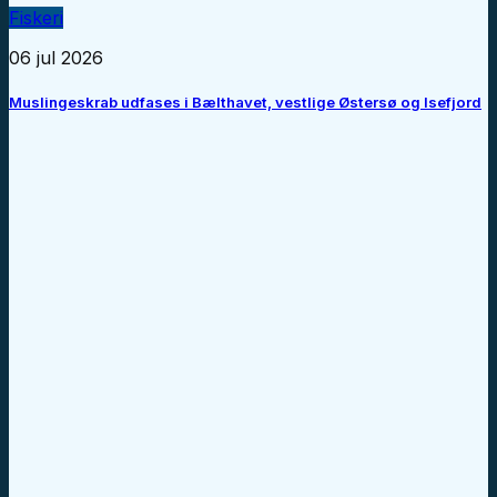
Fiskeri
06 jul 2026
Muslingeskrab udfases i Bælthavet, vestlige Østersø og Isefjord