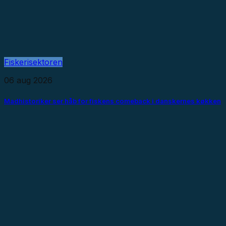
Fiskerisektoren
06 aug 2026
Madhistoriker ser håb for fiskens comeback i danskernes køkken