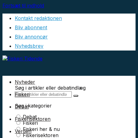
Fortsæt til indhold
Kontakt redaktionen
Bliv abonnent
Bliv annoncør
Nyhedsbrev
Nyheder
Søg i artikler eller debatindlæg
Fiskeri
Søg i kategorier
Debat
Debat
Fiskerisektoren
Fiskeri
Fiskeri her & nu
Verden
Fiskerisektoren