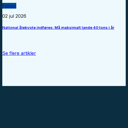
Fiskeri
02 jul 2026
National ålekvote indføres: Må maksimalt lande 40 tons i år
Se flere artikler