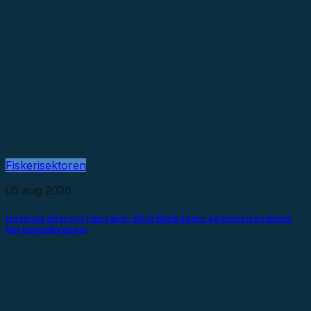
Fiskerisektoren
05 aug 2026
Havbrug efter nyt hærværk: Stiig Markagers aggressive retorik
har konsekvenser