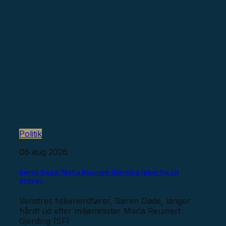
Politik
06 aug 2026
Søren Gade: Maria Reumert Gjerding løber fra sit
ansvar
Venstres fiskeriordfører, Søren Gade, langer
hårdt ud efter miljøminister Maria Reumert
Gjerding (SF)