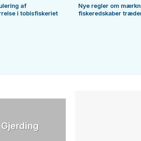
ulering af
Nye regler om mærkn
else i tobisfiskeriet
fiskeredskaber træder 
 Gjerding