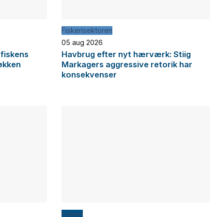
Fiskerisektoren
05 aug 2026
 fiskens
Havbrug efter nyt hærværk: Stiig
økken
Markagers aggressive retorik har
konsekvenser
Fiskeri