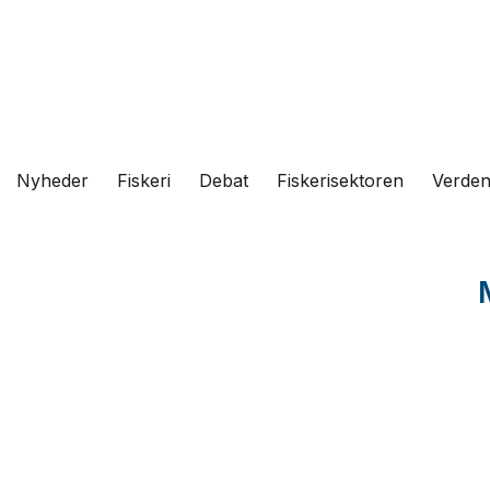
Fortsæt
til
indhold
Nyheder
Fiskeri
Debat
Fiskerisektoren
Verde