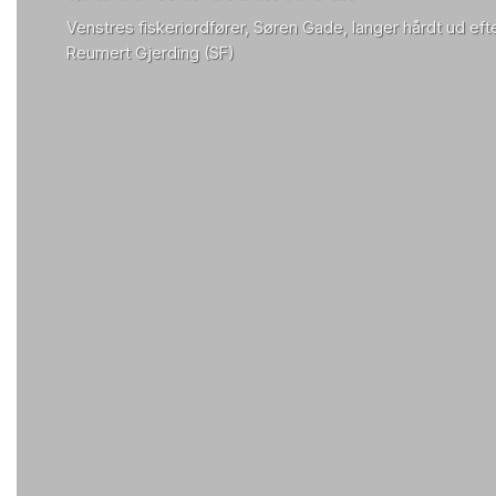
Venstres fiskeriordfører, Søren Gade, langer hårdt ud efte
Reumert Gjerding (SF)