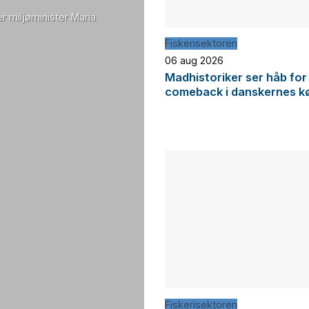
r miljøminister Maria
Fiskerisektoren
06 aug 2026
Madhistoriker ser håb for
comeback i danskernes k
Fiskerisektoren