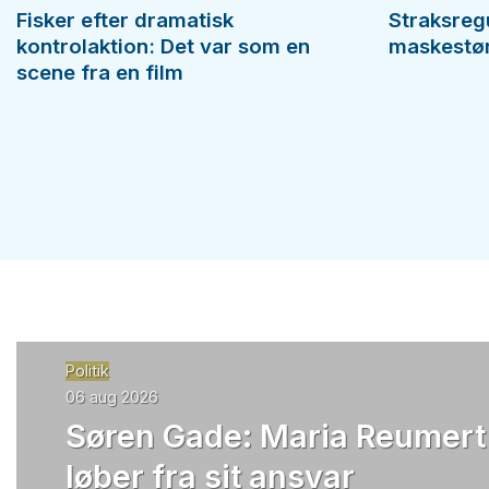
Fisker efter dramatisk
Straksreg
kontrolaktion: Det var som en
maskestørr
scene fra en film
Politik
06 aug 2026
Søren Gade: Maria Reumert
løber fra sit ansvar