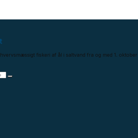
t
vervsmæssigt fiskeri af ål i saltvand fra og med 1. oktober