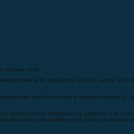
 saltvand i kraft.
sigt fiskeri af ål i saltvand fra og med 1. oktober 2023 til
i lukkeperioden samt forbud mod at opbevare levende ål i f.
kreativt fiskeri (fritidsfiskeri og lystfiskeri) af ål i saltv
, skal disse straks genudsættes og må hverken opbevares elle