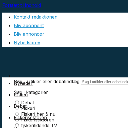
Fortsæt til indhold
Kontakt redaktionen
Bliv abonnent
Bliv annoncør
Nyhedsbrev
Søg i artikler eller debatindlæg
Nyheder
Søg i kategorier
Fiskeri
Debat
Debat
Fiskeri
Fiskeri her & nu
Fiskerisektoren
Fiskerisektoren
fiskeritidende TV