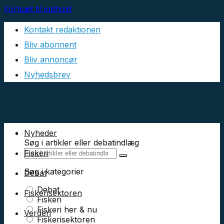
Fortsæt til indhold
Kontakt redaktionen
Bliv abonnent
Bliv annoncør
Nyhedsbrev
Nyheder
Søg i artikler eller debatindlæg
Fiskeri
Søg i kategorier
Debat
Debat
Fiskerisektoren
Fiskeri
Fiskeri her & nu
Verden
Fiskerisektoren