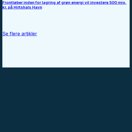
Frontløber inden for lagring af grøn energi vil investere 500 mio.
kr. på Hirtshals Havn
Se flere artikler