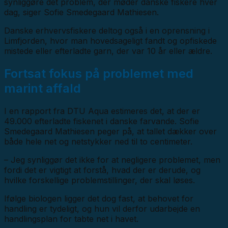
synliggøre det problem, der møder danske fiskere hver
dag, siger Sofie Smedegaard Mathiesen.
Danske erhvervsfiskere deltog også i en oprensning i
Limfjorden, hvor man hovedsageligt fandt og opfiskede
mistede eller efterladte garn, der var 10 år eller ældre.
Fortsat fokus på problemet med
marint affald
I en rapport fra DTU Aqua estimeres det, at der er
49.000 efterladte fiskenet i danske farvande. Sofie
Smedegaard Mathiesen peger på, at tallet dækker over
både hele net og netstykker ned til to centimeter.
– Jeg synliggør det ikke for at negligere problemet, men
fordi det er vigtigt at forstå, hvad der er derude, og
hvilke forskellige problemstillinger, der skal løses.
Ifølge biologen ligger det dog fast, at behovet for
handling er tydeligt, og hun vil derfor udarbejde en
handlingsplan for tabte net i havet.