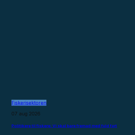
Fiskerisektoren
07 aug 2026
Politikere til fiskere: Vi skal bare fremad med fuld fart