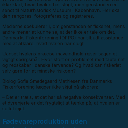
ikke klart, hvad hvalen har slugt, men genstanden er
sendt til Naturhistorisk Museum i København. Her skal
den rengøres, fotograferes og registreres.
Medierne spekulerer i, om genstanden er fiskenet, mens
andre mener at kunne se, at der ikke er tale om det.
Danmarks Fiskeriforening (DFPO) har tilbudt assistance
med at afklare, hvad hvalen har slugt.
Uanset hvalens præcise maveindhold rejser sagen et
vigtigt spørgsmål: Hvor stort er problemet med tabte net
og redskaber i danske farvande? Og hvad kan fiskeriet
selv gøre for at mindske risikoen?
Biolog Sofie Smedegaard Mathiesen fra Danmarks
Fiskeriforening lægger ikke skjul på alvoren:
– Det er træls, at det har så negative konsekvenser. Med
et dyrehjerte er det frygteligt at tænke på, at hvalen er
sultet ihjel.
Fødevareproduktion uden