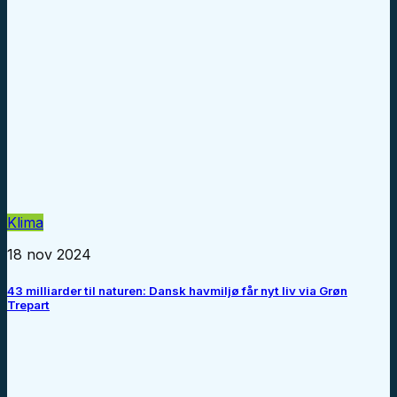
Klima
18 nov 2024
43 milliarder til naturen: Dansk havmiljø får nyt liv via Grøn
Trepart