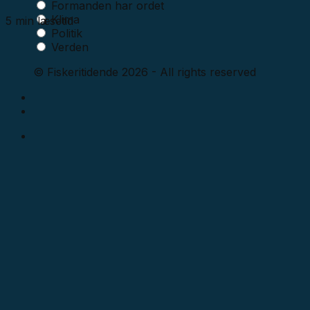
Formanden har ordet
Klima
5 min læsetid
Politik
Verden
© Fiskeritidende 2026 - All rights reserved