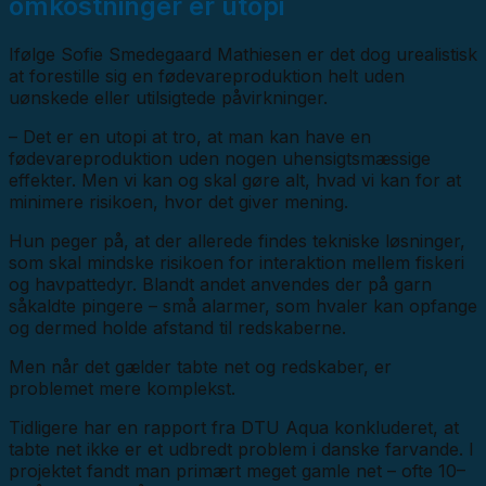
omkostninger er utopi
Ifølge Sofie Smedegaard Mathiesen er det dog urealistisk
at forestille sig en fødevareproduktion helt uden
uønskede eller utilsigtede påvirkninger.
– Det er en utopi at tro, at man kan have en
fødevareproduktion uden nogen uhensigtsmæssige
effekter. Men vi kan og skal gøre alt, hvad vi kan for at
minimere risikoen, hvor det giver mening.
Hun peger på, at der allerede findes tekniske løsninger,
som skal mindske risikoen for interaktion mellem fiskeri
og havpattedyr. Blandt andet anvendes der på garn
såkaldte pingere – små alarmer, som hvaler kan opfange
og dermed holde afstand til redskaberne.
Men når det gælder tabte net og redskaber, er
problemet mere komplekst.
Tidligere har en rapport fra DTU Aqua konkluderet, at
tabte net ikke er et udbredt problem i danske farvande. I
projektet fandt man primært meget gamle net – ofte 10–