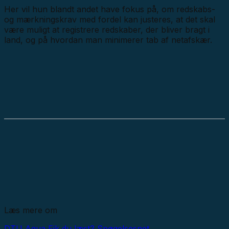
Her vil hun blandt andet have fokus på, om redskabs-
og mærkningskrav med fordel kan justeres, at det skal
være muligt at registrere redskaber, der bliver bragt i
land, og på hvordan man minimerer tab af netafskær.
Læs mere om
DTU Aqua
Fik du læst?
Spøgelsesnet