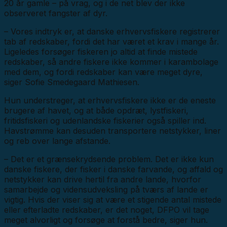
20 år gamle – på vrag, og i de net blev der ikke
observeret fangster af dyr.
– Vores indtryk er, at danske erhvervsfiskere registrerer
tab af redskaber, fordi det har været et krav i mange år.
Ligeledes forsøger fiskeren jo altid at finde mistede
redskaber, så andre fiskere ikke kommer i karambolage
med dem, og fordi redskaber kan være meget dyre,
siger Sofie Smedegaard Mathiesen.
Hun understreger, at erhvervsfiskere ikke er de eneste
brugere af havet, og at både opdræt, lystfiskeri,
fritidsfiskeri og udenlandske fiskerier også spiller ind.
Havstrømme kan desuden transportere netstykker, liner
og reb over lange afstande.
– Det er et grænsekrydsende problem. Det er ikke kun
danske fiskere, der fisker i danske farvande, og affald og
netstykker kan drive hertil fra andre lande, hvorfor
samarbejde og vidensudveksling på tværs af lande er
vigtig. Hvis der viser sig at være et stigende antal mistede
eller efterladte redskaber, er det noget, DFPO vil tage
meget alvorligt og forsøge at forstå bedre, siger hun.