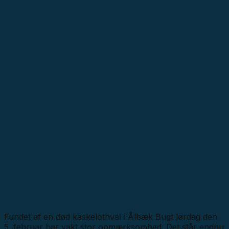
Fundet af en død kaskelothval i Ålbæk Bugt lørdag den
5. februar har vakt stor opmærksomhed. Det står endnu