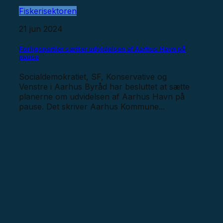
Fiskerisektoren
21 jun 2024
Forligspartier sætter udvidelsen af Aarhus Havn på
pause
Socialdemokratiet, SF, Konservative og
Venstre i Aarhus Byråd har besluttet at sætte
planerne om udvidelsen af Aarhus Havn på
pause. Det skriver Aarhus Kommune...