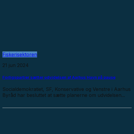
Fiskerisektoren
21 jun 2024
Forligspartier sætter udvidelsen af Aarhus Havn på pause
Socialdemokratiet, SF, Konservative og Venstre i Aarhus
Byråd har besluttet at sætte planerne om udvidelsen...