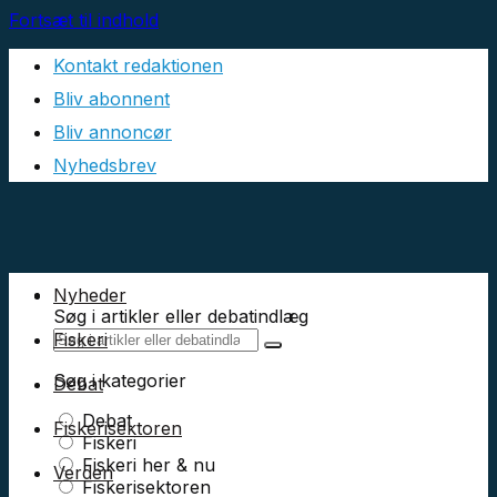
Fortsæt til indhold
Kontakt redaktionen
Bliv abonnent
Bliv annoncør
Nyhedsbrev
Nyheder
Søg i artikler eller debatindlæg
Fiskeri
Søg i kategorier
Debat
Debat
Fiskerisektoren
Fiskeri
Fiskeri her & nu
Verden
Fiskerisektoren