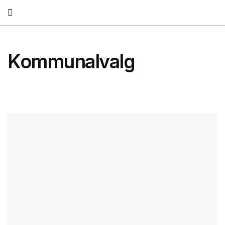
Fortsæt
til
indhold
Kommunalvalg