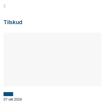
Fortsæt
til
indhold
Tilskud
Fiskeri
07 okt 2024