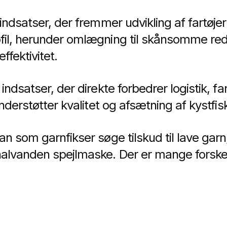
indsatser, der fremmer udvikling af fartøje
il, herunder omlægning til skånsomme re
ffektivitet.
ndsatser, der direkte forbedrer logistik, fa
nderstøtter kvalitet og afsætning af kystfis
n som garnfikser søge tilskud til lave garn
lvanden spejlmaske. Der er mange forskell