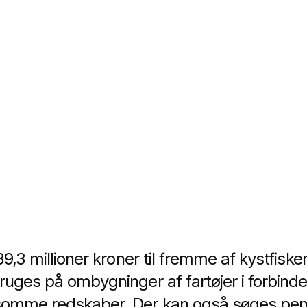
39,3 millioner kroner til fremme af kystfiske
ruges på ombygninger af fartøjer i forbind
somme redskaber. Der kan også søges penge