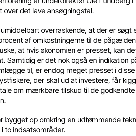
iforening er underdirektør Ole Lundberg L
 over det lave ansøgningstal.
g umiddelbart overraskende, at der er søgt 
 procent af omkostningerne til de pågælden
ske, at hvis økonomien er presset, kan det
t. Samtidig er det nok også en indikation p
mlægge til, er endog meget presset i disse 
 kystfiskere, der skal ud at investere, får kig
a tale om mærkbare tilskud til de godkendte 
n.
er bygget op omkring en udtømmende teknol
t i to indsatsområder.