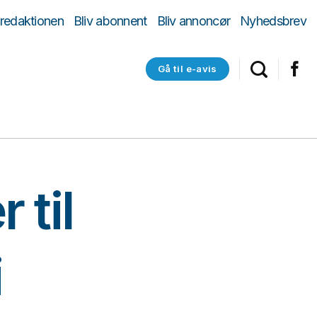
 redaktionen
Bliv abonnent
Bliv annoncør
Nyhedsbrev
Gå til e-avis
 til
i