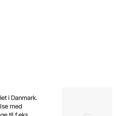
riet i Danmark.
else med
 til f.eks.