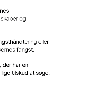
rnes
dskaber og
ngsthåndtering eller
kernes fangst.
, der har en
ige tilskud at søge.