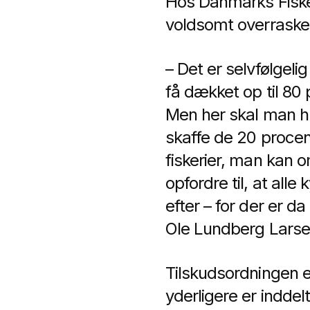
Hos Danmarks Fisker
voldsomt overrasket
– Det er selvfølgeli
få dækket op til 80
Men her skal man hu
skaffe de 20 procen
fiskerier, man kan o
opfordre til, at alle
efter – for der er d
Ole Lundberg Larse
Tilskudsordningen 
yderligere er inddel