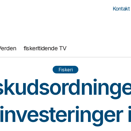
Kontakt
Verden
fiskeritidende TV
Fiskeri
skudsordninger
investeringer 