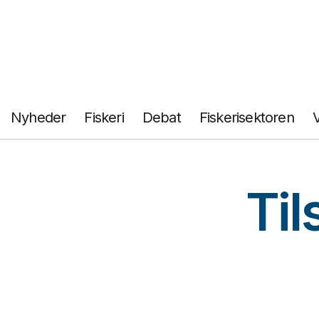
Fortsæt
til
indhold
Nyheder
Fiskeri
Debat
Fiskerisektoren
Til