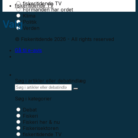
fiskeritidende TV
fiskeritidende TV
Formanden har ordet
Klima
Valg
Politik
Verden
© Fiskeritidende 2026 - All rights reserved
Gå til e-avis
Søg i artikler eller debatindlæg
Søg i kategorier
Debat
Fiskeri
Fiskeri her & nu
Fiskerisektoren
fiskeritidende TV