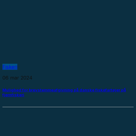
Fiskeri
06 mar 2024
Mulighed for brevstemmeafgivning på danske fiskefartøjer på
fjernfiskeri