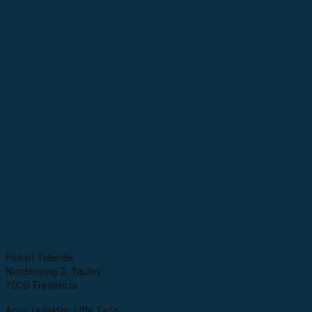
Fiskeri Tidende
Nordensvej 3, Taulov
7000 Fredericia
Ansv. redaktør: Uffe Tang