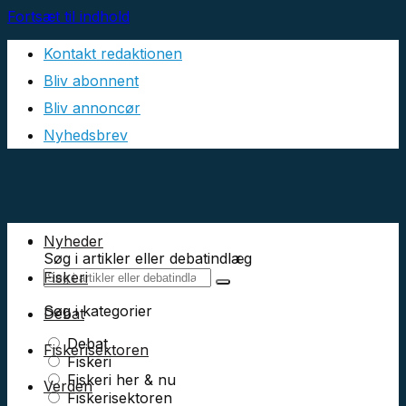
Fortsæt til indhold
Kontakt redaktionen
Bliv abonnent
Bliv annoncør
Nyhedsbrev
Nyheder
Søg i artikler eller debatindlæg
Fiskeri
Søg i kategorier
Debat
Debat
Fiskerisektoren
Fiskeri
Fiskeri her & nu
Verden
Fiskerisektoren